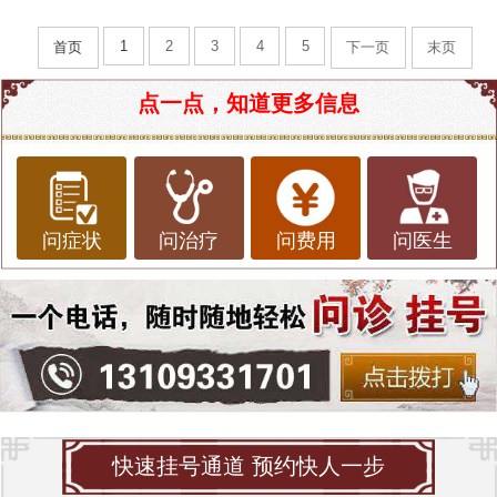
1
2
3
4
5
首页
下一页
末页
点一点，知道更多信息
问症状
问治疗
问费用
问医生
快速挂号通道 预约快人一步