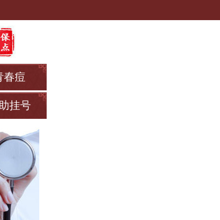
青春痘
助挂号