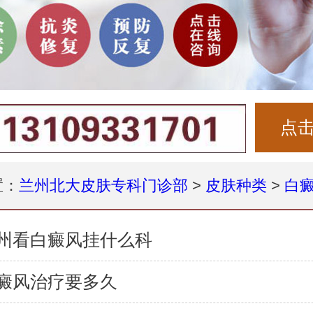
点
置：
兰州北大皮肤专科门诊部
>
皮肤种类
>
白
州看白癜风挂什么科
癜风治疗要多久