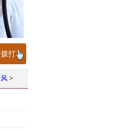
击拨打
癜风
>