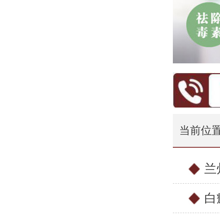
当前位
兰
白