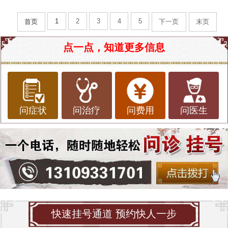
1
2
3
4
5
首页
下一页
末页
点一点，知道更多信息
问症状
问治疗
问费用
问医生
快速挂号通道 预约快人一步