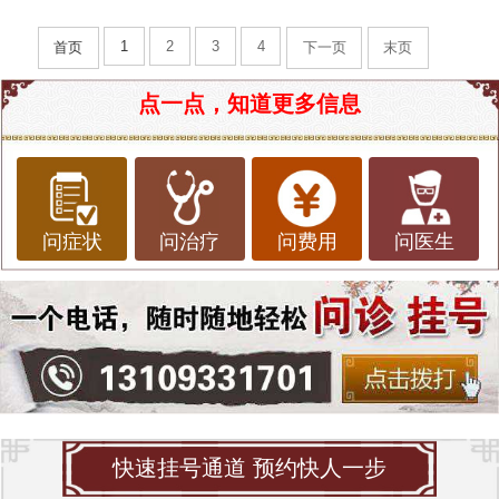
1
2
3
4
首页
下一页
末页
点一点，知道更多信息
问症状
问治疗
问费用
问医生
快速挂号通道 预约快人一步