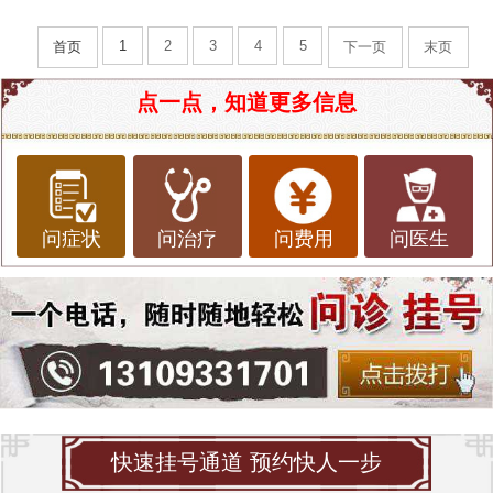
1
2
3
4
5
首页
下一页
末页
点一点，知道更多信息
问症状
问治疗
问费用
问医生
快速挂号通道 预约快人一步